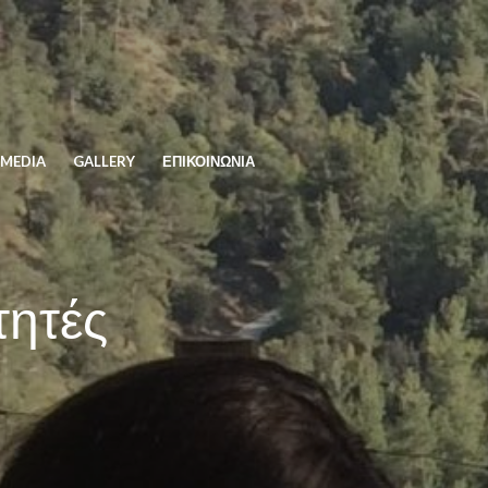
MEDIA
GALLERY
ΕΠΙΚΟΙΝΩΝΙΑ
τητές